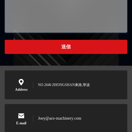
送信
NO.2646 ZHONGSHAN東路,寧波
Address
Joey@ace-machinery.com
E-mail