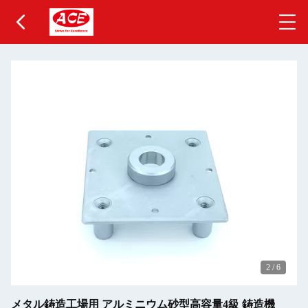
2
/
6
メタル鋳造工場用 アルミニウム砂型高容量4級 鋳造機