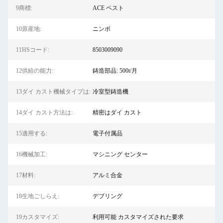
9商標:
ACE ベスト
10原産地:
ニンボ
11HSコード:
8503009090
12供給の能力:
鋳造部品: 500t/月
13ダイ カスト機械タイプは:
冷室型鋳造機
14ダイ カスト方法は:
精密はダイ カスト
15適用する:
電子付属品
16機械加工:
マシニング センター
17材料:
アルミ合金
18生地ごしらえ:
デブリング
19カスタマイズ:
利用可能 カスタマイズされた要求