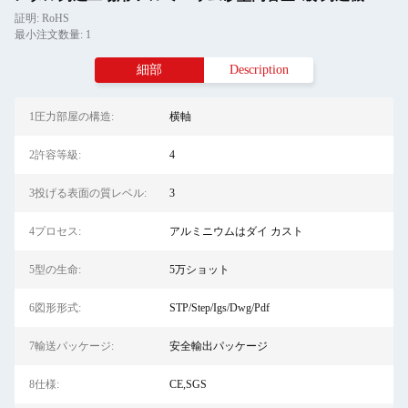
証明: RoHS
最小注文数量: 1
細部
Description
1圧力部屋の構造:
横軸
2許容等級:
4
3投げる表面の質レベル:
3
4プロセス:
アルミニウムはダイ カスト
5型の生命:
5万ショット
6図形形式:
STP/Step/Igs/Dwg/Pdf
7輸送パッケージ:
安全輸出パッケージ
8仕様:
CE,SGS