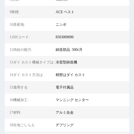
9商標:
ACE ベスト
10原産地:
ニンボ
11HSコード:
8503009090
12供給の能力:
鋳造部品: 500t/月
13ダイ カスト機械タイプは:
冷室型鋳造機
14ダイ カスト方法は:
精密はダイ カスト
15適用する:
電子付属品
16機械加工:
マシニング センター
17材料:
アルミ合金
18生地ごしらえ:
デブリング