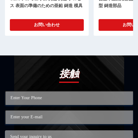
ス 表面の準備のための亜鉛 鋳造 模具
型 鋳造部品
お問い合わせ
お問い
接触