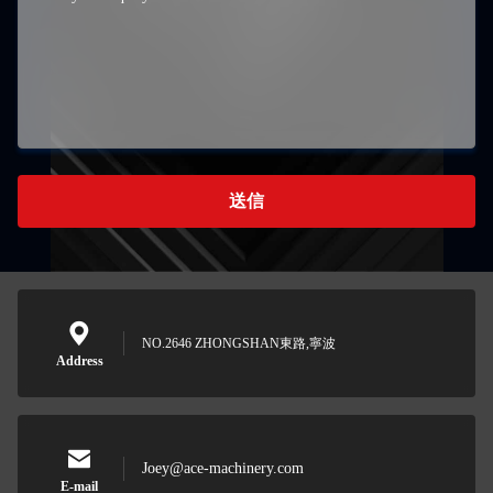
送信
NO.2646 ZHONGSHAN東路,寧波
Address
Joey@ace-machinery.com
E-mail