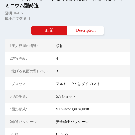
ミニウム型鋳造
証明: RoHS
最小注文数量: 1
細部
Description
1圧力部屋の構造:
横軸
2許容等級:
4
3投げる表面の質レベル:
3
4プロセス:
アルミニウムはダイ カスト
5型の生命:
5万ショット
6図形形式:
STP/Step/Igs/Dwg/Pdf
7輸送パッケージ:
安全輸出パッケージ
8仕様:
CE,SGS