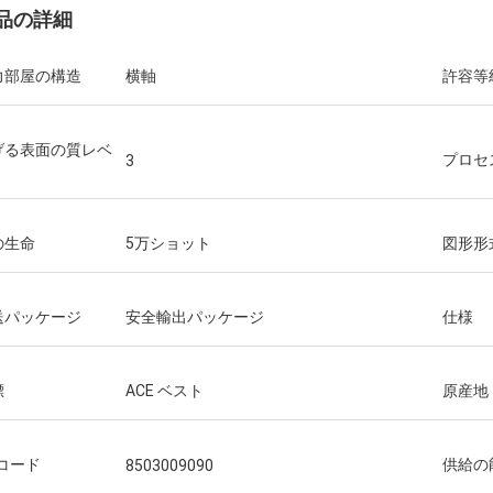
品の詳細
力部屋の構造
横軸
許容等
げる表面の質レベ
プロセ
3
の生命
5万ショット
図形形
送パッケージ
安全輸出パッケージ
仕様
標
ACE ベスト
原産地
Sコード
供給の
8503009090