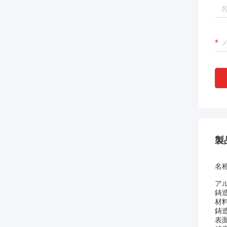
製
名称
アル
鋳
材
鋳
表