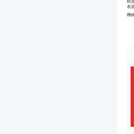
精
表
機