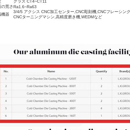
度
クラス CT4~CT11
面の荒さ
Ra1.6~Ra63
3/4/5 アクシス CNC加工センター,CNC彫刻機,CNCフレーシン
械機器
CNCターニングマシン,高精度磨き機,WEDMなど