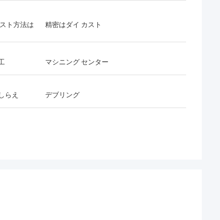
カスト方法は
精密はダイ カスト
工
マシニング センター
しらえ
デブリング