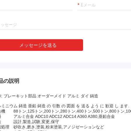
メッセージを送る
品の説明
: ブレーキット部品 オーダーメイド アルミ ダイ 鋳造
ミニウム 鋳造 亜鉛 鋳造 の 引数 の 図面 を 送る よう に 歓迎 し ます.
造機
88トン,125トン,200トン,280トン,400トン,500トン,800トン,1
料
アルミ合金 ADC10 ADC12 ADC14 A360 A380,亜鉛合金
造
設計,製造,試験,変更,保守
面処理
砂吹き,磨き,塗装,粉末塗装,アノジゼーションなど