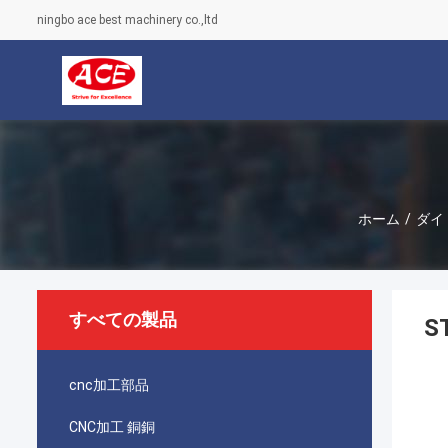
ningbo ace best machinery co.,ltd
ホーム
/
ダイ
すべての製品
S
cnc加工部品
CNC加工 銅銅