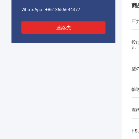
商
WhatsApp :
+8613656644377
圧
連絡先
投
ル
型
輸
商
H