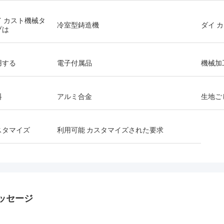
イ カスト機械タ
冷室型鋳造機
ダイ 
プは
用する
電子付属品
機械加
料
アルミ合金
生地ご
スタマイズ
利用可能 カスタマイズされた要求
ッセージ