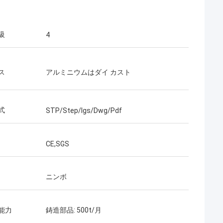
級
4
ス
アルミニウムはダイ カスト
式
STP/Step/Igs/Dwg/Pdf
CE,SGS
ニンボ
能力
鋳造部品: 500t/月