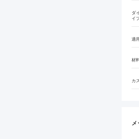
ダ
イ
適
材
カ
メ