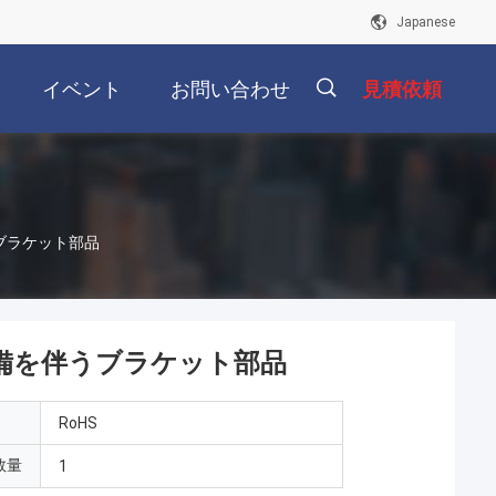
Japanese
イベント
お問い合わせ
見積依頼
描
伴うブラケット部品
述
表面の準備を伴うブラケット部品
RoHS
数量
1