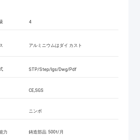
級
4
ス
アルミニウムはダイ カスト
式
STP/Step/Igs/Dwg/Pdf
CE,SGS
ニンボ
能力
鋳造部品: 500t/月