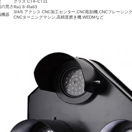
度
クラス CT4~CT11
面の荒さ
Ra1.6~Ra63
3/4/5 アクシス CNC加工センター,CNC彫刻機,CNCフレーシン
械機器
CNCターニングマシン,高精度磨き機,WEDMなど