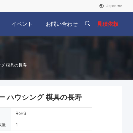
Japanese
イベント
お問い合わせ
見積依頼
描
ング 模具の長寿
述
ー ハウシング 模具の長寿
RoHS
数量
1