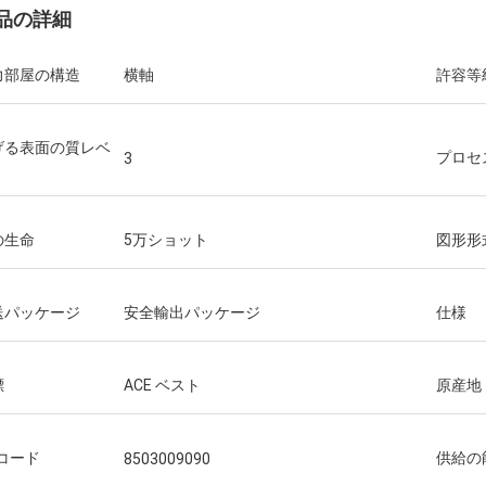
品の詳細
力部屋の構造
横軸
許容等
げる表面の質レベ
プロセ
3
の生命
5万ショット
図形形
送パッケージ
安全輸出パッケージ
仕様
標
ACE ベスト
原産地
Sコード
供給の
8503009090