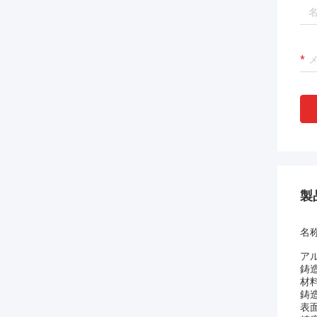
製
名
アル
鋳
材
鋳
表