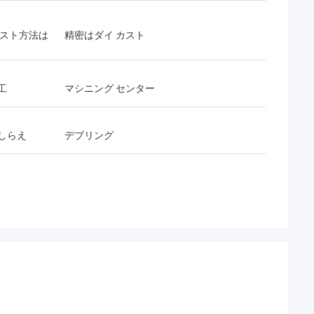
カスト方法は
精密はダイ カスト
工
マシニング センター
しらえ
デブリング