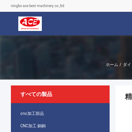
ningbo ace best machinery co.,ltd
ホーム
/
ダイ
すべての製品
精
cnc加工部品
CNC加工 銅銅