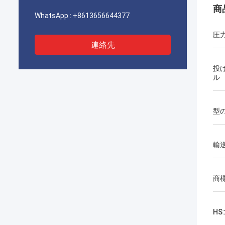
商
WhatsApp :
+8613656644377
圧
連絡先
投
ル
型
輸
商
H