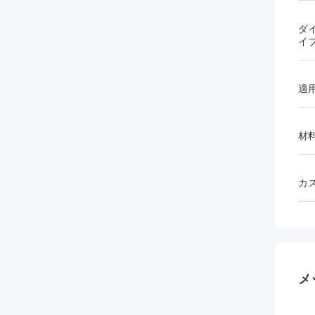
ダ
イ
適
材
カ
メ