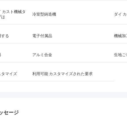
イ カスト機械タ
冷室型鋳造機
ダイ 
プは
用する
電子付属品
機械加
料
アルミ合金
生地ご
スタマイズ
利用可能 カスタマイズされた要求
ッセージ