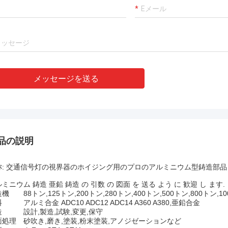
メッセージを送る
品の説明
称: 交通信号灯の視界器のホイジング用のプロのアルミニウム型鋳造部品
ミニウム 鋳造 亜鉛 鋳造 の 引数 の 図面 を 送る よう に 歓迎 し ます.
造機
88トン,125トン,200トン,280トン,400トン,500トン,800トン,1
料
アルミ合金 ADC10 ADC12 ADC14 A360 A380,亜鉛合金
造
設計,製造,試験,変更,保守
面処理
砂吹き,磨き,塗装,粉末塗装,アノジゼーションなど