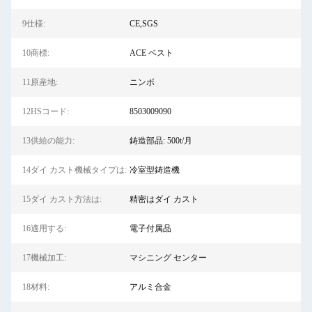
9仕様:
CE,SGS
10商標:
ACE ベスト
11原産地:
ニンボ
12HSコード:
8503009090
13供給の能力:
鋳造部品: 500t/月
14ダイ カスト機械タイプは:
冷室型鋳造機
15ダイ カスト方法は:
精密はダイ カスト
16適用する:
電子付属品
17機械加工:
マシニング センター
18材料:
アルミ合金