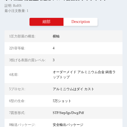
証明: RoHS
最小注文数量: 1
細部
Description
1圧力部屋の構造:
横軸
2許容等級:
4
3投げる表面の質レベル:
3
オーダーメイド アルミニウム合金 鋳造ラ
4名前:
ップトップ
5プロセス:
アルミニウムはダイ カスト
6型の生命:
5万ショット
7図形形式:
STP/Step/Igs/Dwg/Pdf
8輸送パッケージ:
安全輸出パッケージ