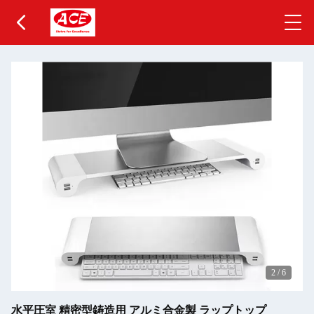
2
/
6
水平圧室 精密型鋳造用 アルミ合金製 ラップトップ