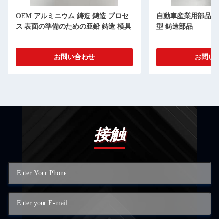
OEM アルミニウム 鋳造 鋳造 プロセ
自動車産業用部品 O
ス 表面の準備のための亜鉛 鋳造 模具
型 鋳造部品
お問い合わせ
お問い
接触