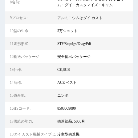
8名前:
ム・ダイ・カスタマイズ・キャム
9プロセス:
アルミニウムはダイ カスト
10型の生命:
5万ショット
11図形形式:
STP/Step/Igs/Dwg/Pdf
12輸送パッケージ:
安全輸出パッケージ
13仕様:
CE,SGS
14商標:
ACE ベスト
15原産地:
ニンボ
16HSコード:
8503009090
17供給の能力:
鋳造部品: 500t/月
18ダイ カスト機械タイプは:
冷室型鋳造機