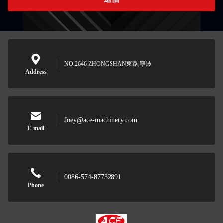
NO.2646 ZHONGSHAN東路,寧波
Address
Joey@ace-machinery.com
E-mail
0086-574-87732891
Phone