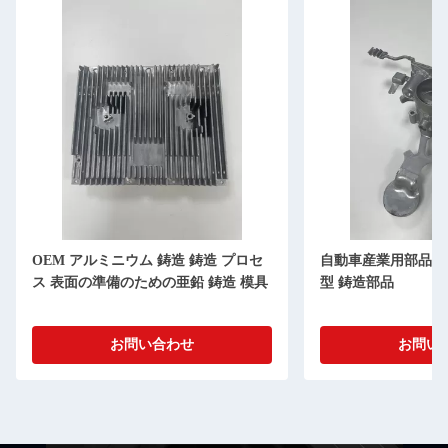
OEM アルミニウム 鋳造 鋳造 プロセ
自動車産業用部品 O
ス 表面の準備のための亜鉛 鋳造 模具
型 鋳造部品
お問い合わせ
お問い