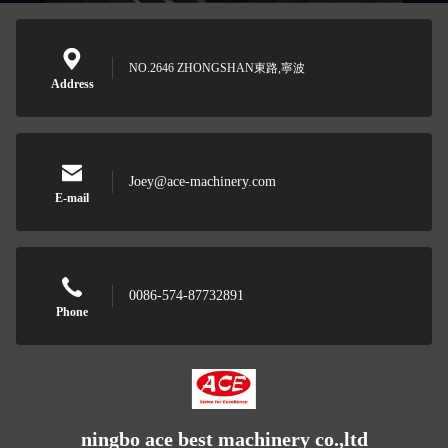
NO.2646 ZHONGSHAN東路,寧波
Address
Joey@ace-machinery.com
E-mail
0086-574-87732891
Phone
ningbo ace best machinery co.,ltd