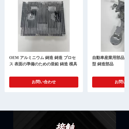
OEM アルミニウム 鋳造 鋳造 プロセ
自動車産業用部品 O
ス 表面の準備のための亜鉛 鋳造 模具
型 鋳造部品
お問い合わせ
お問い
接触