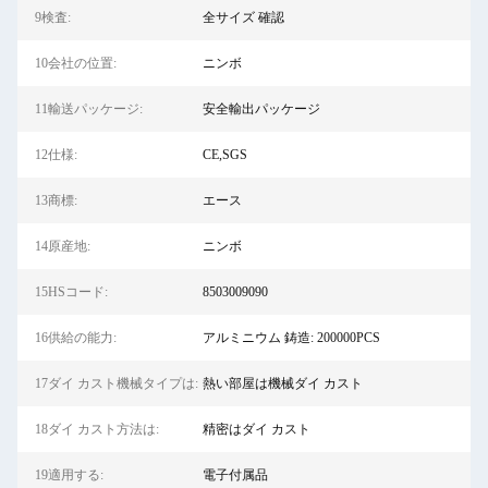
9検査:
全サイズ 確認
10会社の位置:
ニンボ
11輸送パッケージ:
安全輸出パッケージ
12仕様:
CE,SGS
13商標:
エース
14原産地:
ニンボ
15HSコード:
8503009090
16供給の能力:
アルミニウム 鋳造: 200000PCS
17ダイ カスト機械タイプは:
熱い部屋は機械ダイ カスト
18ダイ カスト方法は:
精密はダイ カスト
19適用する:
電子付属品