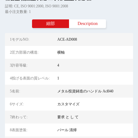
証明: CE, ISO 9001:2000, ISO 9001:2008
最小注文数量: 1
細部
Description
1モデルNO:
ACE-AD008
2圧力部屋の構造:
横軸
3許容等級:
4
4投げる表面の質レベル:
1
5名前:
メタル投資鋳造のハンドル Acl040
6サイズ:
カスタマイズ
7終わって:
要求 と し て
8表面塗装:
バール 清掃