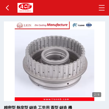
2
/
6
精密型 熱室型 鋳造 工学用 蓋型 鋳造 機