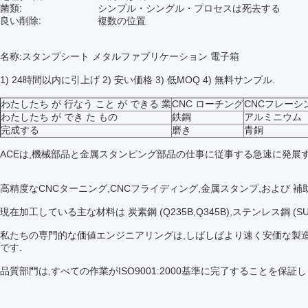
菌類:
シンプル・シングル・プロセスは死去する
良い削除:
複数の位置
名称:スタンプシート メタルファブリケーション 電子箱
1) 24時間以内に引上げ 2) 安い価格 3) 低MOQ 4) 無料サンプル.
わたしたち が 行なう こと が できる 業
CNC ローチング
CNCフレーシ
わたしたち が でき た もの
鉄鋼
アルミニウム
完成する
磨き
青銅
ACEは,機械部品と金属スタンピング部品の仕事に従事する急速に発展す
高精度なCNCターニング,CNCフライディング,金属スタンプ,および 
現在加工している主な材料は 炭素鋼 (Q235B,Q345B),ステンレス鋼 (SUS304,
私たちの専門的な価値エンジニアリングは,しばしばより速く安価な製造
です.
品質部門は,すべての作業がISO9001:2000基準に完了することを保