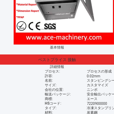
基本情報
ベストプライス
接触
詳細情報
プロセス:
プロセスの形成
許容:
0.02mm
名前:
スタンピングシー
サイズ:
カスタマイズ
会社の位置:
ニンボ
輸送パッケージ:
安全輸出パッケ
商標:
エース
HSコード:
7220900000
タイプ:
冷凍スタンプリ
材料:
炭素鋼