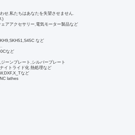
わせ,私たちはあなたを失望させません.
ス)
ドウェアアクセサリー,電気モーター製品など
SKH9,SKH51,S45C など
..
440Cなど
,ジーンプレート,シルバープレート
 ナイトライド化 熱処理など
RW,DXF,X_Tなど
 lathes
器