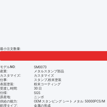
最小注文数量:
モデルNO:
SM0073
産業:
メタルスタンプ部品
カスタマイズ:
カスタマイズ
仕事:
スタンプ,粉末塗装
表面塗装:
粉末コーティング
受渡し時間:
30 日
仕様:
SGS
原産地:
ニンボ
供給の能力:
OEM スタンピング シート メタル: 50000PCS/M
処理タイプ:
金属の形成