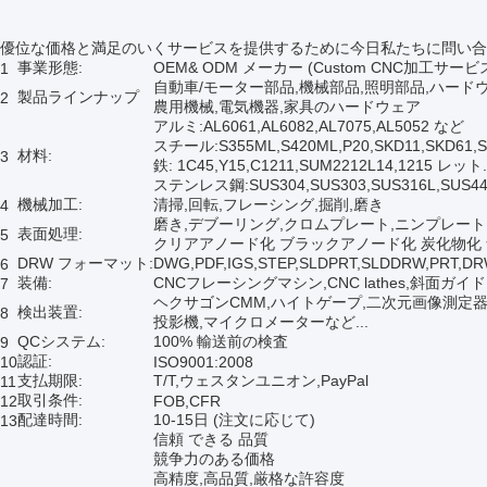
優位な価格と満足のいくサービスを提供するために今日私たちに問い合
事業形態:
OEM& ODM メーカー (Custom CNC加工サービ
1
自動車/モーター部品,機械部品,照明部品,ハー
製品ラインナップ
2
農用機械,電気機器,家具のハードウェア
アルミ:AL6061,AL6082,AL7075,AL5052 など
スチール:S355ML,S420ML,P20,SKD11,SKD61,
材料:
3
鉄: 1C45,Y15,C1211,SUM2212L14,1215 レット.
ステンレス鋼:SUS304,SUS303,SUS316L,SUS
機械加工:
清掃,回転,フレーシング,掘削,磨き
4
磨き,デブーリング,クロムプレート,ニンプレート
表面処理:
5
クリアアノード化 ブラックアノード化 炭化物化
DRW フォーマット:
DWG,PDF,IGS,STEP,SLDPRT,SLDDRW,PRT,D
6
装備:
CNCフレーシングマシン,CNC lathes,斜面ガイドNC
7
ヘクサゴンCMM,ハイトゲープ,二次元画像測定
検出装置:
8
投影機,マイクロメーターなど...
QCシステム:
100% 輸送前の検査
9
認証:
10
ISO9001:2008
支払期限:
T/T,ウェスタンユニオン,PayPal
11
取引条件:
12
FOB,CFR
配達時間:
10-15日 (注文に応じて)
13
信頼 できる 品質
競争力のある価格
高精度,高品質,厳格な許容度