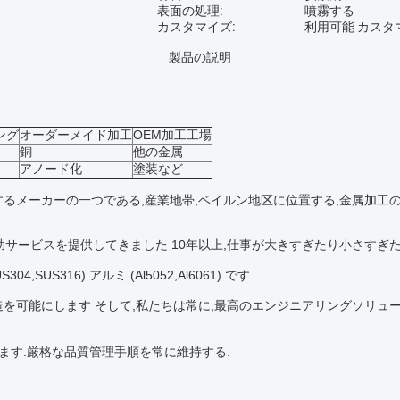
表面の処理:
噴霧する
カスタマイズ:
利用可能 カスタ
製品の説明
ング
オーダーメイド加工
OEM加工工場
銅
他の金属
アノード化
塗装など
るメーカーの一つである,産業地帯,ベイルン地区に位置する,金属加工の
補助サービスを提供してきました 10年以上,仕事が大きすぎたり小さすぎ
SUS316) アルミ (Al5052,Al6061) です
を可能にします そして,私たちは常に,最高のエンジニアリングソリュ
証します.厳格な品質管理手順を常に維持する.